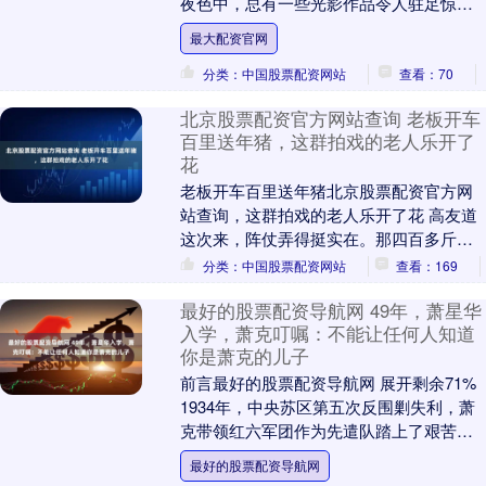
夜色中，总有一些光影作品令人驻足惊
叹，它们不仅点亮了建筑与景观，更赋予
最大配资官网
了城市独特的灵魂与....
分类：中国股票配资网站
查看：70
北京股票配资官方网站查询 老板开车
百里送年猪，这群拍戏的老人乐开了
花
老板开车百里送年猪北京股票配资官方网
站查询，这群拍戏的老人乐开了花 高友道
这次来，阵仗弄得挺实在。那四百多斤的
猪，刚宰完就拉过来了，血淋淋的新鲜，
分类：中国股票配资网站
查看：169
摆在院子里那叫....
最好的股票配资导航网 49年，萧星华
入学，萧克叮嘱：不能让任何人知道
你是萧克的儿子
前言最好的股票配资导航网 展开剩余71%
1934年，中央苏区第五次反围剿失利，萧
克带领红六军团作为先遣队踏上了艰苦的
长征。在敌人重重包围下，萧克展现出过
最好的股票配资导航网
人的智....