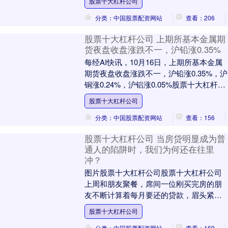
股票十大杠杆公司
累积。 根据美....
分类：中国股票配资网站
查看：206
股票十大杠杆公司 上期所基本金属期
货夜盘收盘涨跌不一，沪铅涨0.35%
每经AI快讯，10月16日，上期所基本金属
期货夜盘收盘涨跌不一，沪铅涨0.35%，沪
铜涨0.24%，沪铝涨0.05%股票十大杠杆公
司，沪镍跌0.11%，沪锡跌0....
股票十大杠杆公司
分类：中国股票配资网站
查看：156
股票十大杠杆公司 当房贷明显成为普
通人的陷阱时，我们为何还在往里
冲？
图片股票十大杠杆公司股票十大杠杆公司
上周和朋友聚餐，席间一位刚买完房的朋
友不断计算着每月要还的贷款，眉头紧
锁。突然他抬头问：“明明知道房价可能下
股票十大杠杆公司
跌，工作可能不....
分类：中国股票配资网站
查看：169