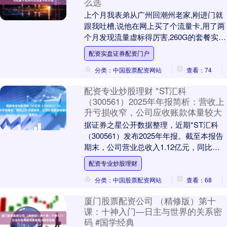
么选
上个月我表弟从广州回潮州老家,刚进门就
跟我吐槽,说他在网上买了个流量卡,用了两
个月发现流量虚标得厉害,260G的套餐实际
能用到的连200G都不到。我当时就乐了,....
配资实盘证券配资门户
分类：中国股票配资网站
查看：74
配资专业炒股理财 *ST汇科
（300561）2025年年报简析：营收上
升亏损收窄，公司应收账款体量较大
据证券之星公开数据整理，近期*ST汇科
（300561）发布2025年年报。截至本报告
期末，公司营业总收入1.12亿元，同比上
升24.77%，归母净利润-1528....
配资专业炒股理财
分类：中国股票配资网站
查看：68
厦门股票配资公司 （精修版）第十
课：十神入门—日主与世界的关系密
码 #国学经典