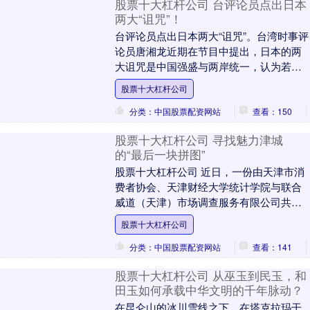
股票十大杠杆公司 台评论员点出日本
两大“诅咒”！
台评论员点出日本两大“诅咒”。台湾时事评
论员唐湘龙近期在节目中提出，日本的两
大诅咒是中国强盛与两岸统一，认为若两
岸统一股票十大杠杆公司，日本所有重要
股票十大杠杆公司
水道与战略通....
分类：中国股票配资网站
查看：150
股票十大杠杆公司 寻找魅力津城
的“最后一块拼图”
股票十大杠杆公司 近日，一份由天津市消
费者协会、天津财经大学统计学院与联合
威道（天津）市场调查服务有限公司共同
完成的《天津市文旅商圈满意度调查报
股票十大杠杆公司
告》（以下简称《....
分类：中国股票配资网站
查看：141
股票十大杠杆公司 从巫玉到民玉，和
田玉如何承载中华文明的千年脉动？
在昆仑山的冰川雪线之下，在塔克拉玛干