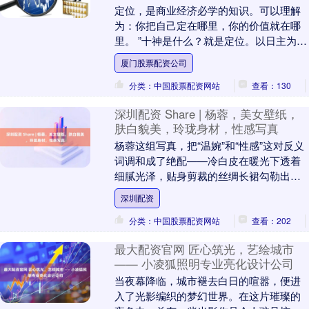
定位，是商业经济必学的知识。可以理解
为：你把自己定在哪里，你的价值就在哪
里。 ”十神是什么？就是定位。以日主为
我，看其他七个字与我是什么关系——生
厦门股票配资公司
我者、我生者、....
分类：中国股票配资网站
查看：130
深圳配资 Share | 杨蓉，美女壁纸，
肤白貌美，玲珑身材，性感写真
杨蓉这组写真，把“温婉”和“性感”这对反义
词调和成了绝配——冷白皮在暖光下透着
细腻光泽，贴身剪裁的丝绸长裙勾勒出玲
珑有致的曲线，腰肢细得盈盈一握，连发
深圳配资
丝垂落在锁....
分类：中国股票配资网站
查看：202
最大配资官网 匠心筑光，艺绘城市
—— 小凌狐照明专业亮化设计公司
当夜幕降临，城市褪去白日的喧嚣，便进
入了光影编织的梦幻世界。在这片璀璨的