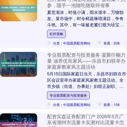
参，随手一泡随吃随取特省事
夏意渐浓，时值小满，雨水渐丰，万物勃
发。菜市场中，时令鲜蔬琳琅满目，争奇
斗艳。其中，有一味被老饕们视为珍宝，
识货的大爷大妈们每次必会购得满满一
杠杆策略
袋，它便是被老一辈....
分类：中国股票配资网站
查看：208
专业股票配资与投资服务 凝聚巾帼力
量 涵养优良家风——乐昌市妇联举办
家庭家教家风主题活动
5月15日国际家庭日当天，乐昌市妇联在市
区会议室举办家庭家风家教主题活动。全
市乡镇（街道、办事处）妇联正副职、村
（社区、居民区）妇联主席和妇女组织负
专业股票配资与投资服务
责人、市妇联....
分类：中国股票配资网站
查看：109
配资实盘证券配资门户 2026年5月广
东省潮州市流量卡实测对比流量卡怎