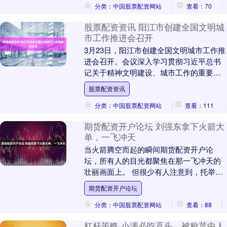
分类：中国股票配资网站
查看：70
股票配资资讯 阳江市创建全国文明城
市工作推进会召开
3月23日，阳江市创建全国文明城市工作推
进会召开。会议深入学习贯彻习近平总书
记关于精神文明建设、城市工作的重要论
述，认真落实省委工作部署，动员全市上
股票配资资讯
下进一步锚定....
分类：中国股票配资网站
查看：111
期货配资开户论坛 刘强东拿下火箭大
单，一飞冲天
当火箭腾空而起的瞬间期货配资开户论
坛，所有人的目光都聚焦在那一飞冲天的
壮丽画面上。 但很少有人注意到，托举这
枚火箭冲向苍穹的，除了燃料与推力，还
期货配资开户论坛
有一张看不见、却....
分类：中国股票配资网站
查看：88
杠杆策略 小满必吃藠头，被称菜中人