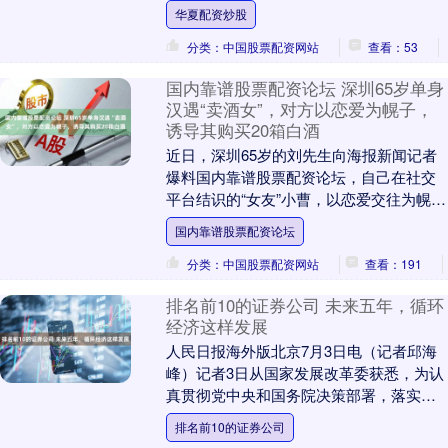
群众才反应过来——这哪是做生意啊，这
华夏配资炒股
简直是家族内....
分类：中国股票配资网站
查看：53
国内靠谱股票配资论坛 深圳65岁单身
汉遇“卖酒女”，对方以恋爱为幌子，
诱导其购买20箱白酒
近日，深圳65岁的刘先生向海报新闻记者
爆料国内靠谱股票配资论坛，自己在社交
平台结识的“女友”小曹，以恋爱交往为幌
子，在一个多月内先后6次诱导他从贵州八
国内靠谱股票配资论坛
至酒业购买....
分类：中国股票配资网站
查看：191
排名前10的证券公司 未来五年，循环
经济这样发展
人民日报海外版北京7月3日电（记者邱海
峰）记者3日从国家发展改革委获悉，为认
真贯彻党中央和国务院决策部署，落实生
态环境法典和循环经济促进法要求，根
排名前10的证券公司
据“十五五”规....