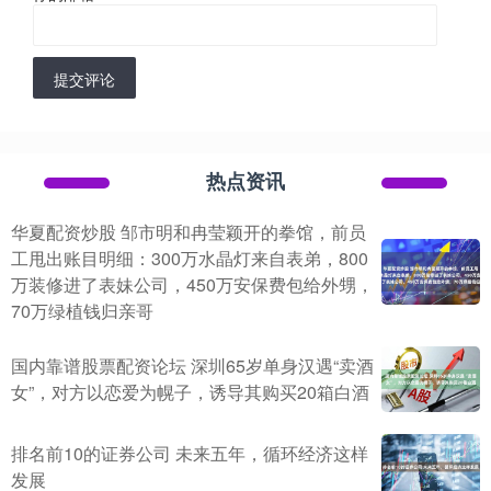
提交评论
热点资讯
华夏配资炒股 邹市明和冉莹颖开的拳馆，前员
工甩出账目明细：300万水晶灯来自表弟，800
万装修进了表妹公司，450万安保费包给外甥，
70万绿植钱归亲哥
国内靠谱股票配资论坛 深圳65岁单身汉遇“卖酒
女”，对方以恋爱为幌子，诱导其购买20箱白酒
排名前10的证券公司 未来五年，循环经济这样
发展