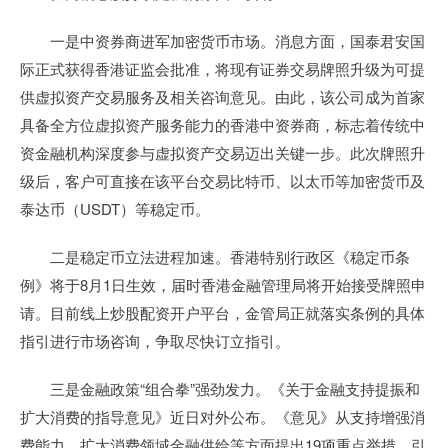
一是中资券商进军加密货币市场。消息方面，国泰君安国
际正式获得香港证监会批准，将现有证券交易牌照升级为可提
供虚拟资产交易服务及相关咨询意见。由此，该公司成为首家
具备全方位虚拟资产服务能力的香港中资券商，标志着传统中
资金融机构深度参与虚拟资产交易迈出关键一步。此次牌照升
级后，客户可直接在该平台交易比特币、以太币等加密货币及
泰达币（USDT）等稳定币。
二是稳定币立法进程加速。香港特别行政区《稳定币条
例》将于8月1日生效，届时香港金融管理局将开始接受牌照申
请。目前线上炒股配资开户平台，金管局正就落实条例的具体
指引进行市场咨询，争取尽快订立指引。
三是金融政策“组合拳”强劲发力。《关于金融支持提振和
扩大消费的指导意见》近日对外公布。《意见》从支持增强消
费能力、扩大消费领域金融供给等方面提出19项重点举措，引