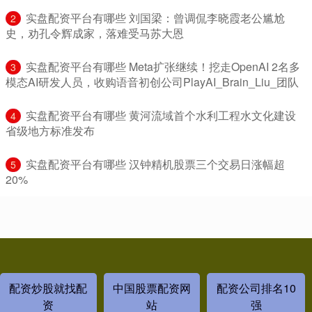
​实盘配资平台有哪些 刘国梁：曾调侃李晓霞老公尴尬
2
史，劝孔令辉成家，落难受马苏大恩
​实盘配资平台有哪些 Meta扩张继续！挖走OpenAI 2名多
3
模态AI研发人员，收购语音初创公司PlayAI_Brain_Liu_团队
​实盘配资平台有哪些 黄河流域首个水利工程水文化建设
4
省级地方标准发布
​实盘配资平台有哪些 汉钟精机股票三个交易日涨幅超
5
20%
配资炒股就找配
中国股票配资网
配资公司排名10
资
站
强