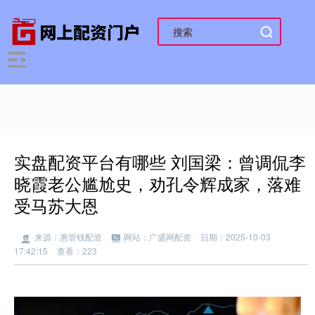
实盘配资平台有哪些 刘国梁：曾调侃李
晓霞老公尴尬史，劝孔令辉成家，落难
受马苏大恩
来源：惠管钱配资
网站：广盛网配资
日期：2025-10-03
17:42:15
查看：223